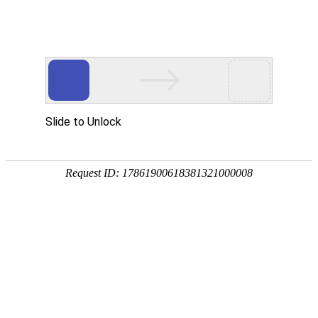
关于我们
公司简介
服务理念
企业文化
产品中心
光伏成套系列
电缆分支箱系列
箱式变电站系列
高压开
关柜系列
低压开关柜系列
电力变压器系列
配电箱系列
户内真空断路器系列
户外真空断路器系列
高压负荷开关
系列
高压隔离开关系列
低压元器件系列
新闻资讯
产品知识
行业新闻
荣誉资质
产品证书
公司资质
电子样本
联系我们
首页
关于我们