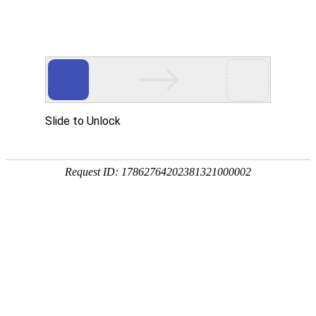
关于我们
公司简介
服务理念
企业文化
产品中心
光伏成套系列
电缆分支箱系列
箱式变电站系列
高压开
关柜系列
低压开关柜系列
电力变压器系列
配电箱系列
户内真空断路器系列
户外真空断路器系列
高压负荷开关
系列
高压隔离开关系列
低压元器件系列
新闻资讯
产品知识
行业新闻
荣誉资质
产品证书
公司资质
电子样本
联系我们
首页
关于我们