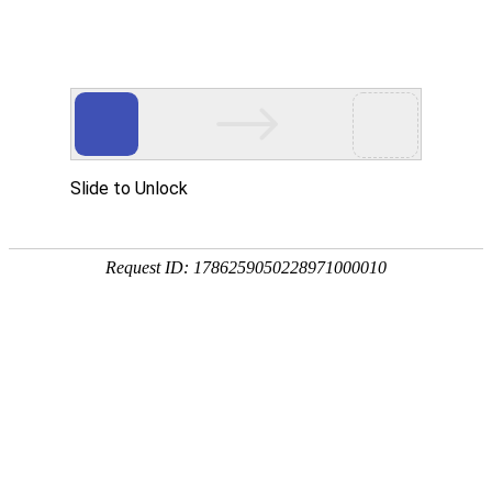
关于我们
公司简介
服务理念
企业文化
产品中心
光伏成套系列
电缆分支箱系列
箱式变电站系列
高压开
关柜系列
低压开关柜系列
电力变压器系列
配电箱系列
户内真空断路器系列
户外真空断路器系列
高压负荷开关
系列
高压隔离开关系列
低压元器件系列
新闻资讯
产品知识
行业新闻
荣誉资质
产品证书
公司资质
电子样本
联系我们
首页
关于我们